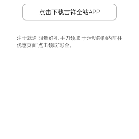
点击下载吉祥全站APP
注册就送 限量好礼 手刀领取 于活动期间内前往
优惠页面”点击领取”彩金。