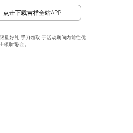
点击下载吉祥全站APP
 限量好礼 手刀领取 于活动期间内前往优
击领取”彩金。