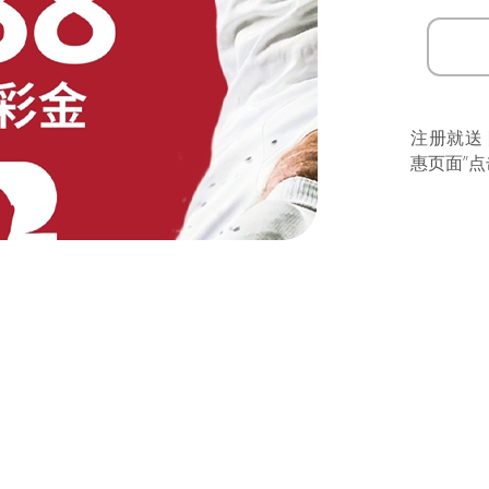
注册就送
惠页面”点