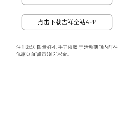
点击下载吉祥全站APP
注册就送 限量好礼 手刀领取 于活动期间内前往
优惠页面”点击领取”彩金。