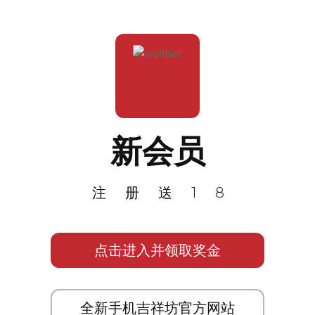
新会员
注册送18
点击进入并领取奖金
全新手机吉祥坊官方网站