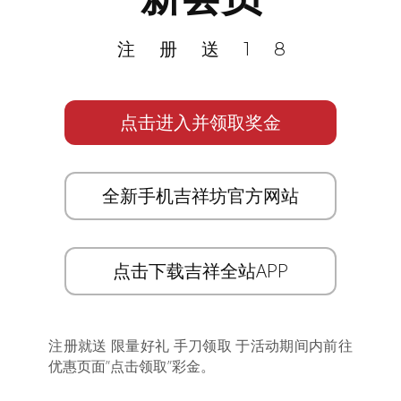
注册送18
点击进入并领取奖金
全新手机吉祥坊官方网站
点击下载吉祥全站APP
注册就送 限量好礼 手刀领取 于活动期间内前往
优惠页面”点击领取”彩金。