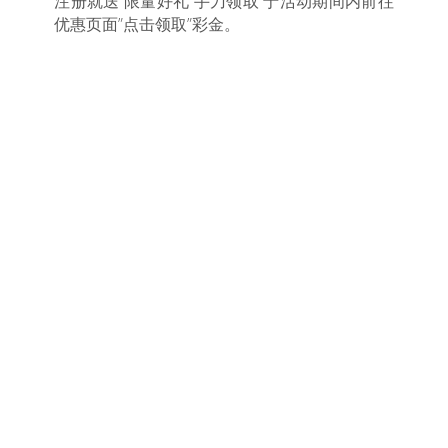
注册就送 限量好礼 手刀领取 于活动期间内前往
优惠页面”点击领取”彩金。