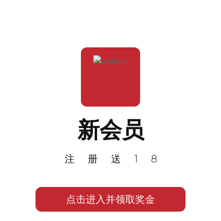
新会员
注册送18
点击进入并领取奖金