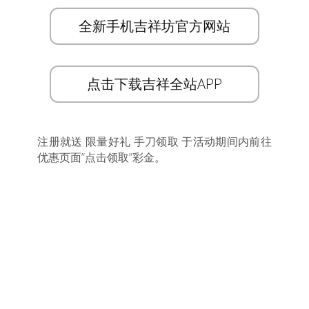
全新手机吉祥坊官方网站
点击下载吉祥全站APP
注册就送 限量好礼 手刀领取 于活动期间内前往
优惠页面”点击领取”彩金。