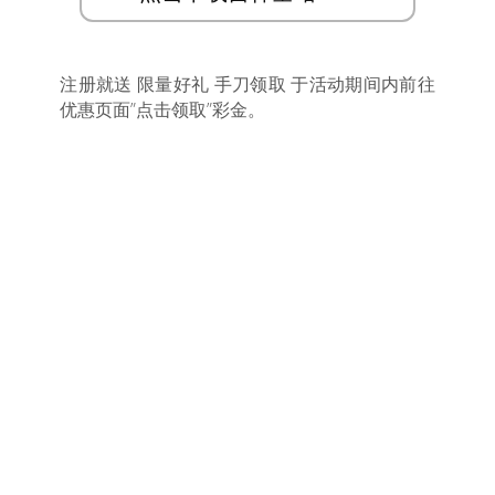
注册就送 限量好礼 手刀领取 于活动期间内前往
优惠页面”点击领取”彩金。