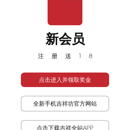
新会员
注册送18
点击进入并领取奖金
全新手机吉祥坊官方网站
点击下载吉祥全站APP