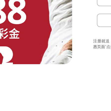
注册就送
惠页面”点