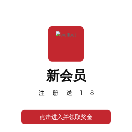
新会员
注册送18
点击进入并领取奖金