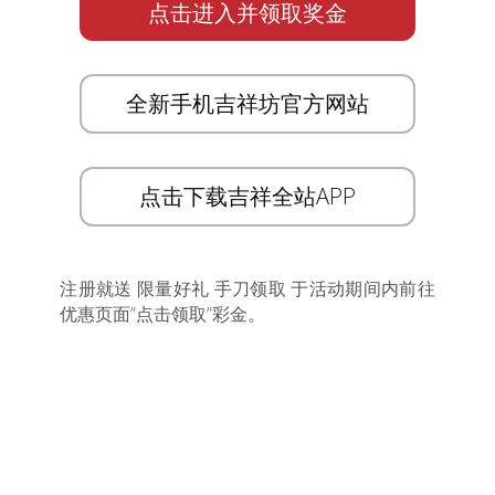
点击进入并领取奖金
全新手机吉祥坊官方网站
点击下载吉祥全站APP
注册就送 限量好礼 手刀领取 于活动期间内前往
优惠页面”点击领取”彩金。