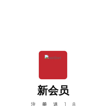
新会员
注册送18