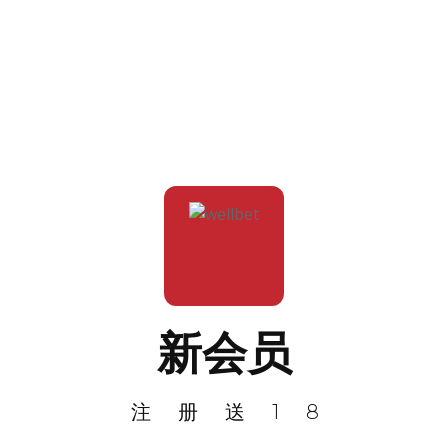
新会员
注册送18