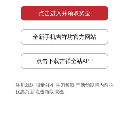
点击进入并领取奖金
全新手机吉祥坊官方网站
点击下载吉祥全站APP
注册就送 限量好礼 手刀领取 于活动期间内前往
优惠页面”点击领取”彩金。