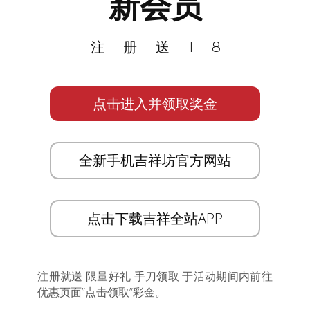
新会员
注册送18
点击进入并领取奖金
全新手机吉祥坊官方网站
点击下载吉祥全站APP
注册就送 限量好礼 手刀领取 于活动期间内前往
优惠页面”点击领取”彩金。