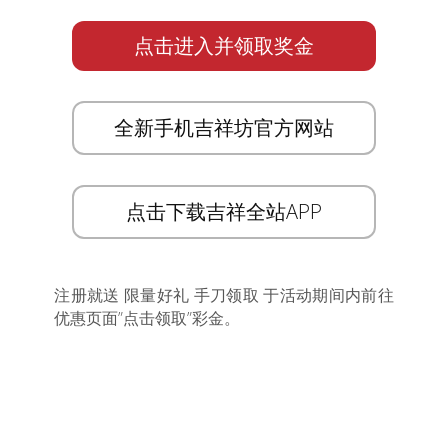
点击进入并领取奖金
全新手机吉祥坊官方网站
点击下载吉祥全站APP
注册就送 限量好礼 手刀领取 于活动期间内前往
优惠页面”点击领取”彩金。