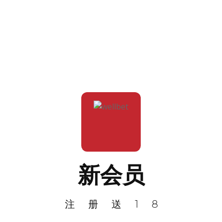
新会员
注册送18