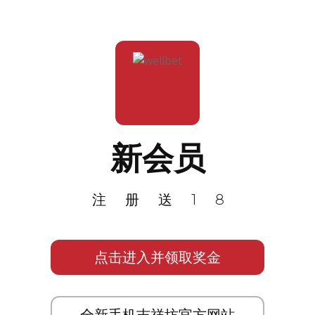
新会员
注册送18
点击进入并领取奖金
全新手机吉祥坊官方网站