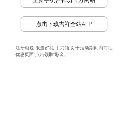
点击下载吉祥全站APP
注册就送 限量好礼 手刀领取 于活动期间内前往
优惠页面”点击领取”彩金。