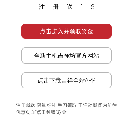
注册送18
点击进入并领取奖金
全新手机吉祥坊官方网站
点击下载吉祥全站APP
注册就送 限量好礼 手刀领取 于活动期间内前往
优惠页面”点击领取”彩金。