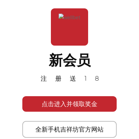
新会员
注册送18
点击进入并领取奖金
全新手机吉祥坊官方网站