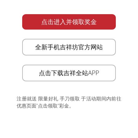
点击进入并领取奖金
全新手机吉祥坊官方网站
点击下载吉祥全站APP
注册就送 限量好礼 手刀领取 于活动期间内前往
优惠页面”点击领取”彩金。