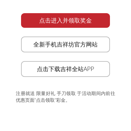
点击进入并领取奖金
全新手机吉祥坊官方网站
点击下载吉祥全站APP
注册就送 限量好礼 手刀领取 于活动期间内前往
优惠页面”点击领取”彩金。