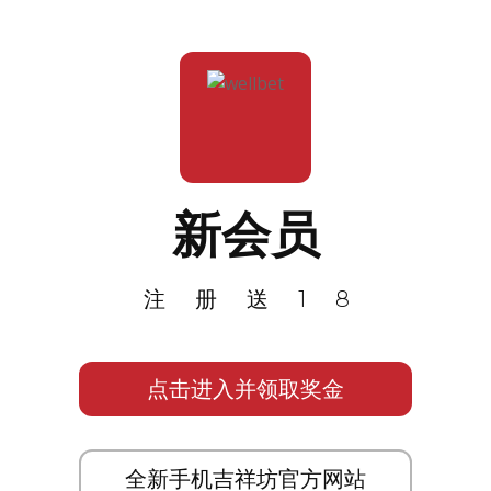
新会员
注册送18
点击进入并领取奖金
全新手机吉祥坊官方网站