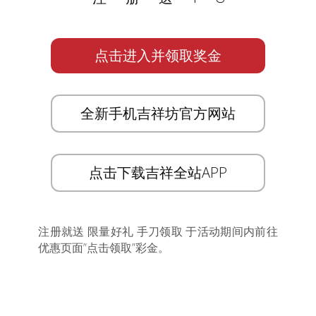
点击进入并领取奖金
全新手机吉祥坊官方网站
点击下载吉祥全站APP
注册就送 限量好礼 手刀领取 于活动期间内前往
优惠页面”点击领取”彩金。