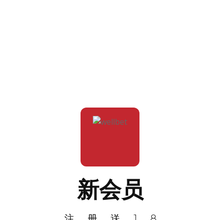
新会员
注册送18